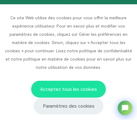
Inscrivez-vous pour recevoir notre newsletter hebdomadaire
Ce site Web utilise des cookies pour vous offrir la meilleure
Ton nom
*
expérience utilisateur. Pour en savoir plus et modifier vos
Votre email
*
paramètres de cookies, cliquez sur Gérer les préférences en
matière de cookies. Sinon, cliquez sur « Accepter tous les
Votre numéro de téléphone portable
*
cookies » pour continuer. Lisez notre politique de confidentialité
et notre politique en matière de cookies pour en savoir plus sur
Le nom de votre entreprise
*
notre utilisation de vos données.
Submit Now
Acceptez tous les cookies
Paramètres des cookies
Contactez-nous
No. 1 Rue Pingdong, Parc
Siège social de l'entreprise :
industriel de Pingdong,
Ville de Qingyuan, Préfecture