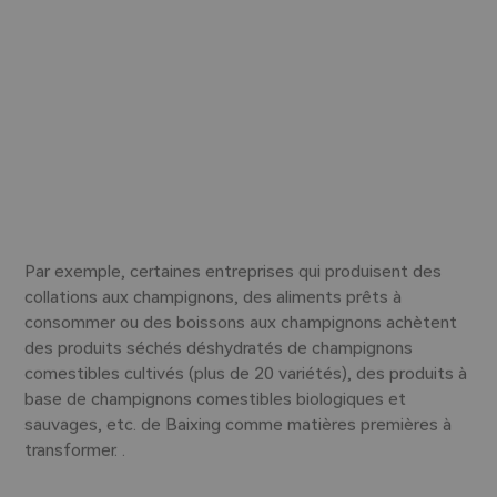
Solutions alimentaires aux champignons pour les
entreprises de transformation alimentaire
Par exemple, certaines entreprises qui produisent des
Z
collations aux champignons, des aliments prêts à
s
consommer ou des boissons aux champignons achètent
d
des produits séchés déshydratés de champignons
g
comestibles cultivés (plus de 20 variétés), des produits à
m
base de champignons comestibles biologiques et
sauvages, etc. de Baixing comme matières premières à
transformer. .