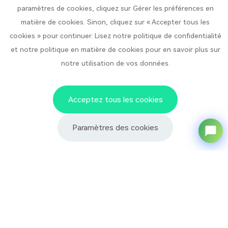
paramètres de cookies, cliquez sur Gérer les préférences en
Le nom de votre entreprise
*
matière de cookies. Sinon, cliquez sur « Accepter tous les
cookies » pour continuer. Lisez notre politique de confidentialité
Submit Now
et notre politique en matière de cookies pour en savoir plus sur
notre utilisation de vos données.
Contactez-nous
Acceptez tous les cookies
No. 1 Rue Pingdong, Parc
Siège social de l'entreprise :
industriel de Pingdong,
Ville de Qingyuan, Préfecture
Paramètres des cookies
de Lishui, Province du Zhejiang, Chine
Hotline de coopération :
400-8896667 / +86 189 0578 0790
© 2024 Zhejiang Baixing Food Co., Ltd. |
浙ICP备05001679号-1
|
Assistance technique :
Matchpages
Politique de confidentialité
|