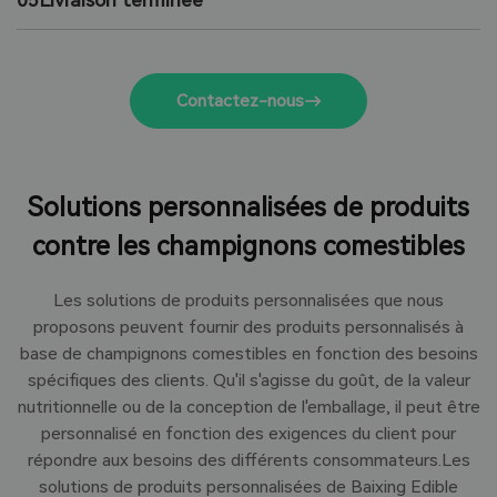
05
Livraison terminée
plusieurs fois pour garantir la sécurité et la stabilité des
échelle rapidement et efficacement afin de répondre à
Nous disposons d'un système logistique complet pour
produits.
vos besoins importants.
que, où que vous soyez, vous puissiez recevoir nos
produits à temps.
Contactez-nous
Solutions personnalisées de produits
contre les champignons comestibles
Les solutions de produits personnalisées que nous
proposons peuvent fournir des produits personnalisés à
base de champignons comestibles en fonction des besoins
spécifiques des clients. Qu'il s'agisse du goût, de la valeur
nutritionnelle ou de la conception de l'emballage, il peut être
personnalisé en fonction des exigences du client pour
répondre aux besoins des différents consommateurs.
Les
solutions de produits personnalisées de Baixing Edible